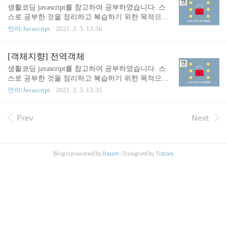
w는 두 가지 의미를 가지고 있다.1) 전역 객체2) wind
생활코딩 javascript를 참고하여 공부하였습니다. 스
ow 또는 frame 같은 것을 제어하기 위한 객체 DOM (
스로 공부한 것을 정리하고 복습하기 위한 목적으로
Document Object Model ) window 객체가 갖고 있는
작성하였습니다. ( 출처 : https://opentutorials.org/cours
언어/Javascript
2021. 2. 5. 13:36
여러 property 중 가장 중요한 property는 Document이
e/743) this this는 함수 내에서 함수 호출 맥락(context)
다.document 객체에 접근하려면, wi..
를 의미한다. (맥락 : 상황에 따라서 달라진다는 의미
) this는 자바스크립트 함수 안에서 사용할 수 있는 일
[객체지향] 전역객체
종의 약속된 변수이다. 즉, this에 대한 값은 함수를
생활코딩 javascript를 참고하여 공부하였습니다. 스
어떻게 호출하냐에 따라 this가 가리키는 대상이 달라
스로 공부한 것을 정리하고 복습하기 위한 목적으로
진다. 함수 호출 function func(){ if(window === this){
작성하였습니다. ( 출처 : https://opentutorials.org/cours
언어/Javascript
2021. 2. 5. 13:35
document.write("window === this"); } } func(); 위 예
e/743) 전역객체(Global object) 전역객체는 특수한 객
제의 결과는 window === this 가 출..
체다. 모든 객체는 이 전역객체의 프로퍼티다. 예제
를 통해서 알아보자. function func(){ alert('Hello?'); }
Prev
Next
func(); window.func(); 위 예제의 func(); 와 window.fu
nc();는 똑같이 Hello?값을 출력한다. 모든 전역변수
와 함수는 사실 window 객체의 프로퍼티다. 따라서,
Blog is powered by
Daum
/ Designed by
Tistory
객체를 명시하지 않으면 암시적으로 window의 프로
퍼티로 간주된다. 아래 예제를 통해서 좀 더 자세히
알아보자. ..