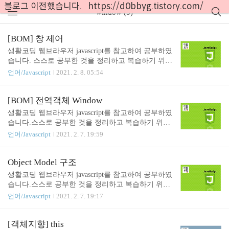
블로그 이전했습니다. https://d0bbyg.tistory.com/
window (5)
[BOM] 창 제어
생활코딩 웹브라우저 javascript를 참고하여 공부하였
습니다. 스스로 공부한 것을 정리하고 복습하기 위한
목적으로 작성하였습니다. ( 출처 : https://opentutorial
언어/Javascript
2021. 2. 8. 05:54
s.org/course/743inf.run/pBzy) window.open( ) window.o
pen 메소드는 새 창을 생성한다. 요즘 브라우저는 대
부분 탭을 지원하기 때문에, window.open은 새 창을
[BOM] 전역객체 Window
만든다. 아래는 메소드의 사용법이다. 첫번째 인자는
생활코딩 웹브라우저 javascript를 참고하여 공부하였
새 창에 로드할 문서의 URL이다. 인자를 생략하면
습니다.스스로 공부한 것을 정리하고 복습하기 위한
이름이 붙지 않은 새 창이 만들어진다. 두번째 인자
목적으로 작성하였습니다.( 출처 : https://opentutorial
언어/Javascript
2021. 2. 7. 19:59
는 새 창의 이름이다. _self는 스크립트가 실행되는
s.org/course/743inf.run/pBzy) BOM ( Browser Object M
창을 의미한다. _blank는 새 창을 의미한다. 창에 이
odel ) 개요 웹브라우저를 제어하기 위해서, 브라우저
름을 붙일 수 있다. open을 재실행 했을 때 동일한..
가 제공해주는 객체들을 의미하는 것이다.즉, 웹브라
Object Model 구조
우저의 창이나 프레임을 추상화해서 프로그래밍적으
생활코딩 웹브라우저 javascript를 참고하여 공부하였
로 제어할 수 있도록 제공하는 수단이다. BOM은 전
습니다.스스로 공부한 것을 정리하고 복습하기 위한
역객체인 Window의 프로퍼티와 메소드들을 통해서
목적으로 작성하였습니다.( 출처 : https://opentutorial
언어/Javascript
2021. 2. 7. 19:17
제어할 수 있다. 전역객체 Window 이전 글에서도 보
s.org/course/743inf.run/pBzy) 해당 글을 보기 전, 이전
았던 그림을 한 번 더 참고하여 실습해보자. 위 그림
글을 읽고 오면 이해하는데 많은 도움이 된다.2021/0
과 같이 document, navigator, Object, Array...등..
2/06 - [언어/Javascript] - Object Model & 객체화windo
[객체지향] this