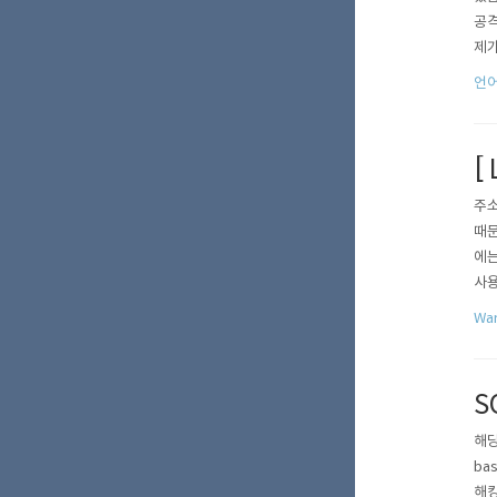
공격
제가
력에
언어
며,
[ 
주소 
때문
에는
사용
an
War
라서
S
해당
ba
해킹