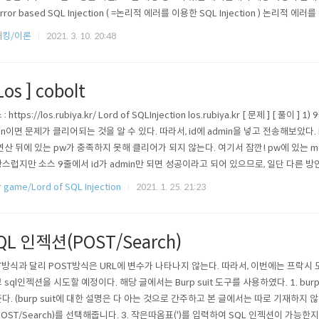
 Error based SQL Injection ( =논리적 에러를 이용한 SQL Injection ) 논리적
 인증 우회 기법이다. SQL Injection에서 가장 많이 쓰이며 대중적인 공격기법이다. 2. unio
해킹/이론
2021. 3. 10. 20:48
키워드는 두 개의 쿼리문에 대한 결과를 통합해서, 하나의 테이블로 보..
Los ] cobolt
: https://los.rubiya.kr/ Lord of SQLInjection los.rubiya.kr [ 문제 ] [ 풀이 ] 
in이면 문제가 클리어되는 것을 알 수 있다. 따라서, id에 admin을 넣고 전송해보았다. i
연산 뒤에 있는 pw가 충족하지 못해 클리어가 되지 않는다. 여기서 잠깐! pw에 있는 md
스럽지만 소스 9줄에서 id가 admin만 되면 성공이라고 되어 있으므로, 일단 다른 
 사용하면 어떨까?? 앞에 1번 문제에서 알아봤듯이 #은 뒤에 명령어를 무력화한다. 따라서
 game/Lord of SQL Injection
2021. 1. 25. 21:23
이라는 값만 전송해보자!..
QL 인젝션(POST/Search)
T방식과 달리 POST방식은 URL에 변수가 나타나지 않는다. 따라서, 이번에는 프락시
 sql인젝션을 시도할 예정이다. 해당 글에서는 Burp suit 도구를 사용하였다. 1. burp 
다. (burp suit에 대한 설명은 다 아는 것으로 간주하고 본 글에서는 따로 기재하지 않기로 한
(POST/Search)를 선택해줍니다. 3. 작은따옴표(')를 입력하여 SQL 인젝션이 가능