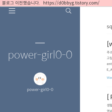
블로그 이전했습니다. https://d0bbyg.tistory.com/
sq
[
power-girl0-0
주소 
고침
en
E_
소스
War
다.
power-girl0-0
[
생활
였습니