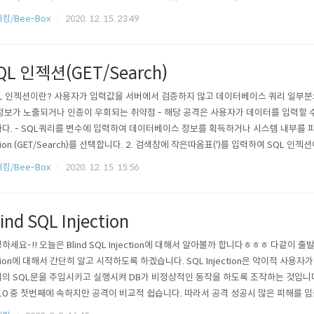
베이스에서 문자 데이터를 구분하는 것으로 입력창에 '를 입력시 다음과 같이 문법 오
킹/Bee-Box
2020. 12. 15. 23:49
 SQL 오류 메시지를 출력하는 것을 확인할 수 있다. (SQL 인젝션 취약점..
QL 인젝션(GET/Search)
L 인젝션이란? 사용자가 입력값을 서버에서 검증하지 않고 데이터베이스 쿼리 일부
정보가 노출되거나 인증이 우회되는 취약점 - 해당 공격은 사용자가 데이터를 입력할 
다. - SQL쿼리를 변수에 입력하여 데이터베이스 정보를 획득하거나 시스템 내부를 파악하는
tion (GET/Search)를 선택합니다. 2. 검색창에 작은따옴표(')를 입력하여 SQL 인젝션
.php' 페이지는 영화 제목을 검색하고 데이터베이스에서 조회한 결과를 보여주는 페이지
킹/Bee-Box
2020. 12. 15. 15:56
지를 출력하는 것을 확인할 수 있다. (SQL 인젝션 취약점이 존재할 경우 SQL 오류 
lind SQL Injection
하세요-!! 오늘은 Blind SQL Injection에 대해서 알아볼까 합니다ㅎㅎㅎ 다같이 출발~~!
tion에 대해서 간단히 알고 시작하도록 하겠습니다. SQL Injection은 악이적 사용
의 SQL문을 주입시키고 실행시켜 DB가 비정상적인 동작을 하도록 조작하는 것입니다-!
10 중 첫번째에 속하지만 공격이 비교적 쉽습니다. 따라서 공격 성공시 많은 피해를 입
로 Blind SQL Injection을 시작합니다~~!! 먼저, Blind SQL Injection에 대해