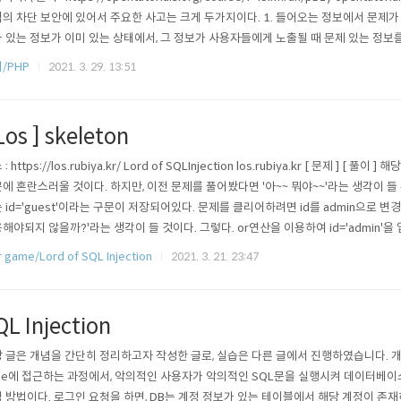
의 차단 보안에 있어서 주요한 사고는 크게 두가지이다. 1. 들어오는 정보에서 문제가 있
 있는 정보가 이미 있는 상태에서, 그 정보가 사용자들에게 노출될 때 문제 있는 정보를
서 보안 사고가 일어난다. 사용자가 입력한 정보에서 문제가 될만한 정보를 차단하는 행위를
/PHP
2021. 3. 29. 13:51
 저장되어 있는 정보를 사용자에게 노출할 때 발생할 수 있는 행..
Los ] skeleton
: https://los.rubiya.kr/ Lord of SQLInjection los.rubiya.kr [ 문제 ] [ 풀
에 혼란스러울 것이다. 하지만, 이전 문제를 풀어봤다면 '아~~ 뭐야~~'라는 생각이 들
 id='guest'이라는 구문이 저장되어있다. 문제를 클리어하려면 id를 admin으로 변경
해야되지 않을까?'라는 생각이 들 것이다. 그렇다. or연산을 이용하여 id='admin'을
d 1=0이다. 이것을 어떻게 우회해야 될까???!! 바로 %23 즉, #인 주석처리를 하면 an
 game/Lord of SQL Injection
2021. 3. 21. 23:47
, 아래와 같이 입력하면 문..
QL Injection
 글은 개념을 간단히 정리하고자 작성한 글로, 실습은 다른 글에서 진행하였습니다. 개
se에 접근하는 과정에서, 악의적인 사용자가 악의적인 SQL문을 실행시켜 데이터베
 방법이다. 로그인 요청을 하면, DB는 계정 정보가 있는 테이블에서 해당 계정이 존재