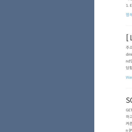
1.
용한
웹
n 
[ 
주소 
dm
nd
당황
#을
War
n 
S
GE
하고
켜준
n 