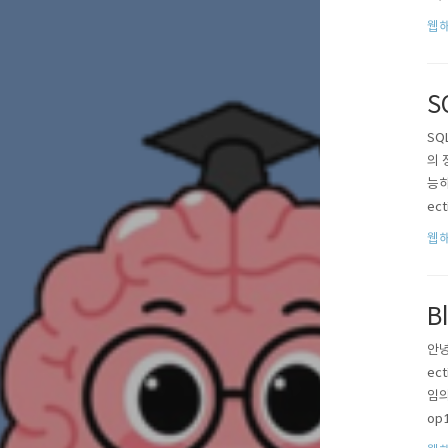
이터
웹해
결과
S
SQ
의 
능하
ec
_1
웹해
메시
B
안녕
ec
임의
op
진짜