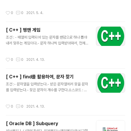
할 필요가 없고, 함수 호출을 잘못하는 실수를 줄일 수 있는
편리함이 장점이다. 함수 중복이 가능한 범위 - 보통 함수
작성시간
0
0
2021. 5. 4.
들 사이 - 클래스의 멤버 함수들 사이 - 상속 관계에 있는
기본 클래스와 파생 클래스의 멤버 함수들 사이 함수 중복
이 가능한 조건 - 중복된 함수들의 이름 동일해야 한다. -
[ C++ ] 헹맨 게임
중복된 함수들의 매개 변수 타입이 다르거나 개수가 달라
글 내용
야 한다. - 리턴 타입은 함수 중복과 무관하다. 예제 최대값
조건 : - 배열에 입력되어 있는 문자를 랜덤으로 하나 뽑아
과 최소값을 구해라. #include using namespace std;
내서 맞추는 게임이다.- 문자 하나씩 입력받아와서, 전체를
int big(int a, int b){ if(a>b) return a; else return b;
맞추면 성공이다.- 소문자, 대문자를 구분해야 한다.- find
} ..
를 이용해서 문자를 찾아야 한다.소스코드 :#include #in
작성시간
0
0
2021. 4. 13.
clude #include // #include // using namespace s
td; int main(){ srand(time(NULL)); string list[]={"a
pple","C++ ++","banana","orange","grape","lemo
[ C++ ] find를 활용하여, 문자 찾기
n"}; int r = rand()%6; string str=list[r]; string sol(s
글 내용
tr.length(),'_'); //str길이만큼 _문자로 뽑아달라! cout
조건 :- 문자열을 입력받는다.- 받은 문자열에서 찾을 문자
를 입력받는다.- 찾은 문자의 개수를 구한다.소스코드 : #i
nclude #include using namespace std; int main()
{ string str, find_str; int count=0; cout
작성시간
0
0
2021. 4. 13.
[ Oracle DB ] Subquery
글 내용
서브쿼리 1. ( )안에 작성2. 외부쿼리(=메인쿼리)와 비교할