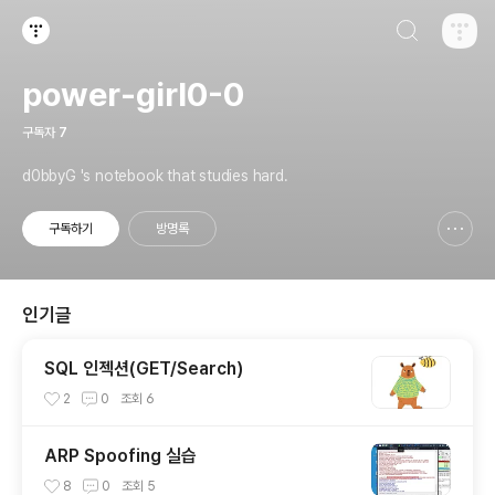
검색하기
티스토리
power-girl0-0
구독자
7
d0bbyG 's notebook that studies hard.
구독하기
방명록
신고하기 레이어
열기
인기글
SQL 인젝션(GET/Search)
2
0
조회
6
ARP Spoofing 실습
8
0
조회
5