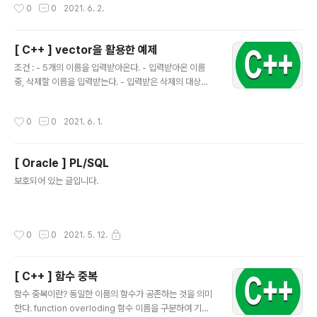
작성시간
0
0
2021. 6. 2.
[ C++ ] vector을 활용한 예제
글 내용
조건 : - 5개의 이름을 입력받아온다. - 입력받아온 이름
중, 삭제할 이름을 입력받는다. - 입력받은 삭제의 대상을
삭제하고, 남은 이름을 출력한다. - c++의 vector를 활용
하여 작성해야 한다. - 입력받은 삭제의 대상을 find()를 활
작성시간
0
0
2021. 6. 1.
용해 대상을 찾은 후, 이를 이용하여 삭제해야 한다. - 남은
이름을 출력할 때에는 iterator를 사용해야 한다. 소스코
드 : #include #include #include using namespac
[ Oracle ] PL/SQL
e std; int main(){ string name; string search; vect
글 내용
or v; vector ::iterator it; for(int i=0; i
보호되어 있는 글입니다.
작성시간
0
0
2021. 5. 12.
[ C++ ] 함수 중복
글 내용
함수 중복이란? 동일한 이름의 함수가 공존하는 것을 의미
한다. function overloding 함수 이름을 구분하여 기억