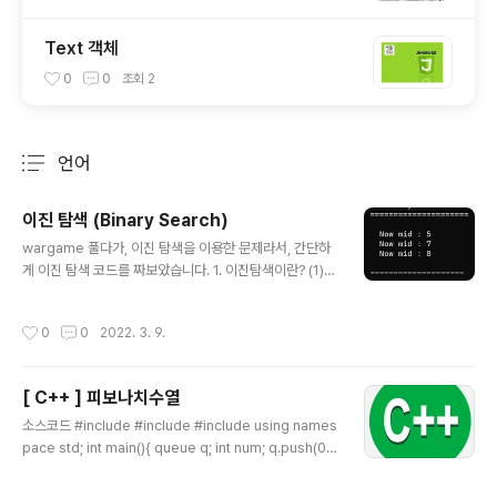
Text 객체
0
0
조회
2
언어
분류 전체보기
주요 글 목록
이진 탐색 (Binary Search)
글 내용
wargame 풀다가, 이진 탐색을 이용한 문제라서, 간단하
게 이진 탐색 코드를 짜보았습니다. 1. 이진탐색이란? (1)
정의 - 오름차순으로 정렬된 리스트에서 특정 위치를 찾는
알고리즘이다. - 비교 한 번할 때마다, 탐색 범위가 50%로
작성시간
0
0
2022. 3. 9.
줄어든다. (2) 과정 ① 배열의 중간 값을 선택하여 찾고자
하는 값과 비교한다. ② 찾고자 하는 값이 중간 값보다 크면
오른쪽을 대상으로, 작으면 왼쪽을 대상으로 정하여 탐색
[ C++ ] 피보나치수열
한다. ③ 이는 값을 찾을 때까지 탐색하는 것을 반복한다.
글 내용
2. Code - 해당 코드는 9가 존재하는 인덱스 위치를 알아
소스코드 #include #include #include using names
내는 코드로 작성되었다. #include #include int main()
pace std; int main(){ queue q; int num; q.push(0);
{ printf("\n =====================\n"); print
q.push(1); cout
f(" Binary ..