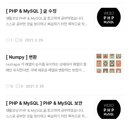
는 어떠한 id값이 있을 때 삭제가 되어야 되기 때문에, mai
n.php소스코드에 있는 isset조건문에 해당 버튼을 넣어
[ PHP & MySQL ] 글 수정
준다. $update_link = ''; $delete_link = ''; if(isset
글 내용
($_GET['id'])) { $filtered_id = mysqli_real_esca
생활코딩 PHP & MySQL을 참고하여 공부하였습니다.
pe_string($conn, $_GET['id']); $sql = "SELECT *
스스로 공부한 것을 정리하고 복습하기 위한 목적으로 작
..
성하였습니다. ( 출처 : https://opentutorials.org/cou
rse/743inf.run/pBzy opentutorials.org/course/3
작성시간
1
0
2021. 3. 29.
167) 이전 강좌에서 진행하였던 main.php 소스코드를 가
지고 실습을 진행해보자. 먼저, create옆에 update라는
하이퍼 링크를 만들어보자. input 타입에 article의 배열
[ Numpy ] 변환
을 이용해서 value에 넣어주면 글 내용이 입력된 것을 확
글 내용
인할 수 있다. 이제 여기서 form을 입력했을 때, process
reshape 가 배열의 순서를 유지하는 상태에서 배열의 형
_create.php로 이동하면 안된다. update를 처리하는
태만 유지한다면, 아예 새로운 배열로 변환하는 방법이 있
페이지로 이동해야 된다. 이를 process_update.p..
다. 0. 환경설정 먼저, 활용을 위해서 세팅을 아래와 같이
해주자. import numpy as np import matplotlib.py
작성시간
0
0
2021. 3. 29.
plot as plt 1. append np.append 는 두개의 1차원 배
열을 합칠 수 있다. np.append( 배열1, 배열2 ) 다차원 배
열의 경우 append 는 이를 모두 1차원 배열로 변형하여
[ PHP & MySQL ] PHP & MySQL 보안
합친다. narr1 = np.array([1,2,3]) narr2 = np.array
글 내용
([4,5]) print( np.append(narr1, narr2) ) narr1 = np.
생활코딩 PHP & MySQL을 참고하여 공부하였습니다.
array([[1,2],[3,4]]) narr2 = np.array([[5..
스스로 공부한 것을 정리하고 복습하기 위한 목적으로 작
성하였습니다. ( 출처 : https://opentutorials.org/cou
rse/743inf.run/pBzy opentutorials.org/course/3