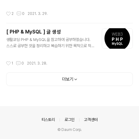
성하였습니다. ( 출처 : https://opentutorials.org/cou
rse/743inf.run/pBzy opentutorials.org/course/3
작성시간
2
0
2021. 3. 29.
167) 데이터베이스에서 값을 가져올 때 사용하는 것은 sel
ect이다. 이를 이용해서 테이블의 내용을 가져와보자. 마
지막 줄과 같이, var_dum($result->num_rows);의 명
[ PHP & MySQL ] 글 생성
령어를 입력하면 데이터베이스 테이블에 값이 몇개 들어있
글 내용
는지 출력해준다. 따라서, 아래 그림과 같이 4를 출력하고
생활코딩 PHP & MySQL을 참고하여 공부하였습니다.
있다. php에서 mysqli_query통해, 가져온 값들을 출력
스스로 공부한 것을 정리하고 복습하기 위한 목적으로 작
하려면 php에 사용가능하도록 변환해야 한다. 이 때, 사용
성하였습니다. ( 출처 : https://opentutorials.org/cou
하는 함수 중 ..
rse/743inf.run/pBzy opentutorials.org/course/3
작성시간
1
0
2021. 3. 28.
167) 이전 글에 실습했던 것을 토대로, 해당 글에서는 간단
한 글 생성을 해보자. html소스코드에서 create.php로
이동하는 a태그를 작성한다. create create를 클릭하였
더보기
을 때, 이동되는 create.php를 생성해보자. 간단한 입력 f
orm으로 소스는 아래와 같다. Create Board 이번에는
제출을 눌렀을 때, 이동되는 process_create.php를 구
현해보자. 그 전에, 해당 값이 잘 넘어오는지 확인해볼 ..
의안내
티스토리
로그인
고객센터
© Daum Corp.