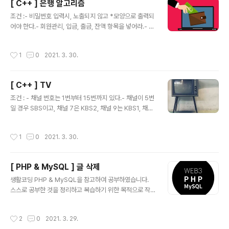
[ C++ ] 은행 알고리즘
터 변수로는 접근이 가능하다. 동적할당 동적할당시 초기
글 내용
화 : 데이터타입 *포인터 변수 = new 데이터타입(초깃값);
조건 :- 비밀번호 입력시, 노출되지 않고 *모양으로 출력되
* 배열은 동적할당시, 초기화가 불가능하다.동적할당 해제
어야 한다.- 회원관리, 입금, 출금, 잔액 항목을 넣어라.- 입
: delete 포인터변수;#include #include using name
금과 출금시, 계좌번호와 비밀번호가 틀리면 입출금이 불
space std..
가능하다.소스코드 :#include #include #include usin
작성시간
1
0
2021. 3. 30.
g namespace std; class Bank{ private: string na
me; //회원명 string account; //계좌번호 string pwd;
//비밀번호 int num; int my_money; public: Bank(str
[ C++ ] TV
ing n, string a, string p); int money(); bool check
글 내용
(); void person (); void in(); void out(); string secu
조건 : - 채널 번호는 1번부터 15번까지 있다.- 채널이 5번
rity(); }; Ban..
일 경우 SBS이고, 채널 7은 KBS2, 채널 9는 KBS1, 채널
11은 MBC, 채널 13은 EBS이며, 나머지는 홈쇼핑인 tv프
로그램을 생성해라.소스코드 : #include using namesp
작성시간
1
0
2021. 3. 30.
ace std; class TV{ private: int num; int now; strin
g ch_now; public: TV(); TV(int num); TV(int num, i
nt ch); void input(); void show(); string channel( );
[ PHP & MySQL ] 글 삭제
void tv_on(); void tv_now(); void ch_up(); void ch
글 내용
_down(); }; TV::TV(int ch){ now = ch; } TV::..
생활코딩 PHP & MySQL을 참고하여 공부하였습니다.
스스로 공부한 것을 정리하고 복습하기 위한 목적으로 작
성하였습니다. ( 출처 : https://opentutorials.org/cou
rse/743inf.run/pBzy opentutorials.org/course/3
작성시간
2
0
2021. 3. 29.
167) 삭제를 하기 위해서는 삭제버튼을 생성해보자. 삭제