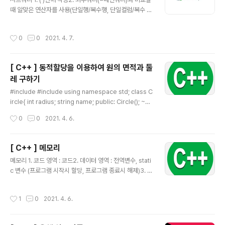
때 알맞은 연산자를 사용(단일행/복수행, 단일컬럼/복수 컬
럼)3. 연관성이있는 쿼리(correlated subquery) 또는
없는 쿼리4. group by, order by 절을 제외하고 모든 절
작성시간
0
0
2021. 4. 7.
에 사용 가능 복수행이 리턴될 때 any : 서브쿼리 리턴 값
중 최소화 all : 서브 쿼리 리턴값 중 최대값 문제1. 부서명
이 'SALES'인 사원의 사번, 이름을 출력해라.유형1 . join
[ C++ ] 동적할당을 이용하여 원의 면적과 둘
이용select e.empno,e.ename from emp e join d
레 구하기
ept d on e.deptno = d.deptno where d.dname
글 내용
='SALES' ; 유형 ..
#include #include using namespace std; class C
ircle{ int radius; string name; public: Circle(); ~Ci
rcle(){}; void setRadius(string n,int r){name = n; r
작성시간
0
0
2021. 4. 6.
adius = r;} double getArea(){return 3.14*radius*
radius;} double getSize(){return (radius+radius)
*3.14;} string getName(){return name;} }; Circle::
[ C++ ] 메모리
Circle(){ radius = 1; } int main(){ cout n; //원의 개수
글 내용
메모리 1. 코드 영역 : 코드2. 데이터 영역 : 전역변수, stati
입력 Circle *pArray = new Circle [n]; //n개의 circl
c 변수 (프로그램 시작시 할당, 프로그램 종료시 해제)3. 힙
e ..
(heap)영역 : 동적할당영역(new로 할당, delete로 해
제)4. 스택 (stack)영역 : 매개변수, 지역변수(해당 함수실
작성시간
1
0
2021. 4. 6.
행시 할당, 함수 종료시 해제) * 변수, 클래스 배열 등은 st
ack 영역(정적 할당, 컴파일시에 할당)* 동적할당은 런(실
행)시에 할당하고 직접 접근 불가하지만, 스택영역에 포인