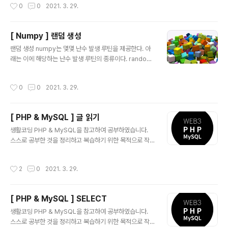
작성시간
0
0
2021. 3. 29.
167) 입력 공격의 차단 보안에 있어서 주요한 사고는 크게
두가지이다. 1. 들어오는 정보에서 문제가 있는 정보를 막
아낸 것 2. 문제가 있는 정보가 이미 있는 상태에서, 그 정
[ Numpy ] 랜덤 생성
보가 사용자들에게 노출될 때 문제 있는 정보를 차단하는
글 내용
것 즉, 입력과 출력에서 보안 사고가 일어난다. 사용자가 입
랜덤 생성 numpy는 몇몇 난수 발생 루틴을 제공한다. 아
력한 정보에서 문제가 될만한 정보를 차단하는 행위를 "filt
래는 이에 해당하는 난수 발생 루틴의 종류이다. random.
ering"이라고 하며, 저장되어 있는 정보를 사용자에게 노
normal random.rand random.randn random.ran
출할 때 발생할 수 있는 행..
dint random.random 0. 환경 설정 먼저, 활용을 위해서
작성시간
0
0
2021. 3. 29.
세팅을 아래와 같이 해주자. import numpy as np imp
ort matplotlib.pyplot as plt 1. random.rand : 0~1
까지의 실수 난수가 발생한다. x = np.random.rand(3,
[ PHP & MySQL ] 글 읽기
2) print(x) x = np.random.rand(1000) plt.hist( x, 1
글 내용
00) plt.show() 2. random.randn : 평균이 0 , 편차가
생활코딩 PHP & MySQL을 참고하여 공부하였습니다.
1인 정규분포로 난수를 발생시킨다. x = np...
스스로 공부한 것을 정리하고 복습하기 위한 목적으로 작
성하였습니다. ( 출처 : https://opentutorials.org/cou
rse/743inf.run/pBzy opentutorials.org/course/3
작성시간
2
0
2021. 3. 29.
167) 이전 글에서 실습했던 것을 토대로, 글 목록을 만들어
보자. 글목록 아래 코드는 배열을 이용해서 제목을 뽑아낸
소스이다. 각 제목마다 a태그를 이용해서, 클릭시 넘겨주는
[ PHP & MySQL ] SELECT
인자값으로 id가 설정되게 만든 글목록 소스코드이다. Bo
글 내용
ard
생활코딩 PHP & MySQL을 참고하여 공부하였습니다.
스스로 공부한 것을 정리하고 복습하기 위한 목적으로 작