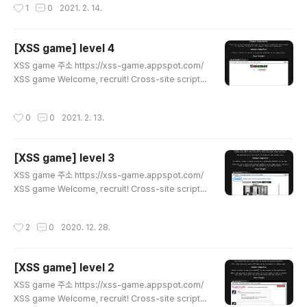
작성시간
1
0
2021. 2. 14.
cations. These nasty buggers can allow your en
emies to steal or modify user data in your apps
and you must learn to dispatch the xss-game.a
[XSS game] level 4
ppspot.com 미션 설명 사이트 간 스크립팅은 단순히 데
글 내용
이터를 올바르게 이스케이프하는 것이 아닙니다. 때때로
XSS game 주소 https://xss-game.appspot.com/
공격자는 새로운 요소를 DOM..
XSS game Welcome, recruit! Cross-site scriptin
g (XSS) bugs are one of the most common and
dangerous types of vulnerabilities in Web appli
작성시간
0
0
2021. 2. 13.
cations. These nasty buggers can allow your en
emies to steal or modify user data in your apps
and you must learn to dispatch the xss-game.a
[XSS game] level 3
ppspot.com 미션 설명 사용자가 제공한 데이터의 모든
글 내용
비트를 다음 기간 동안 올바르게 이스케이프해야 합니다.
XSS game 주소 https://xss-game.appspot.com/
페이지가 나타날 컨텍스트입니..
XSS game Welcome, recruit! Cross-site scriptin
g (XSS) bugs are one of the most common and
dangerous types of vulnerabilities in Web appli
작성시간
2
0
2020. 12. 28.
cations. These nasty buggers can allow your en
emies to steal or modify user data in your apps
and you must learn to dispatch the xss-game.a
[XSS game] level 2
ppspot.com 미션 설명 이전 레벨에서 보셨듯이 JS 함수
글 내용
의 공통점이 있습니다. 실행 싱크(sinks)를 의미하기 때문
XSS game 주소 https://xss-game.appspot.com/
에 브라우저를 사용하..
XSS game Welcome, recruit! Cross-site scriptin