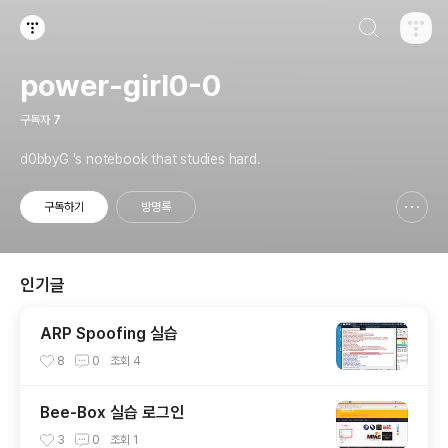
검색하기
티스토리
power-girl0-0
구독자
7
d0bbyG 's notebook that studies hard.
구독하기
방명록
신고하기 레이어
열기
인기글
ARP Spoofing 실습
8
0
조회
4
Bee-Box 실습 로그인
3
0
조회
1