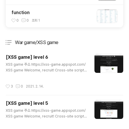
function
0
0
조회
1
War game/XSS game
분류 전체보기
주요 글 목록
[XSS game] level 6
글 내용
XSS game 주소 https://xss-game.appspot.com/
XSS game Welcome, recruit! Cross-site scriptin
g (XSS) bugs are one of the most common and
dangerous types of vulnerabilities in Web appli
작성시간
3
0
2021. 2. 14.
cations. These nasty buggers can allow your en
emies to steal or modify user data in your apps
and you must learn to dispatch the xss-game.a
[XSS game] level 5
ppspot.com 미션 설명 복잡한 웹 응용 프로그램은 URL
글 내용
매개 변수 값 또는 location.hash의 일부에 따라 JavaS
XSS game 주소 https://xss-game.appspot.com/
cript ..
XSS game Welcome, recruit! Cross-site scriptin
g (XSS) bugs are one of the most common and
dangerous types of vulnerabilities in Web appli