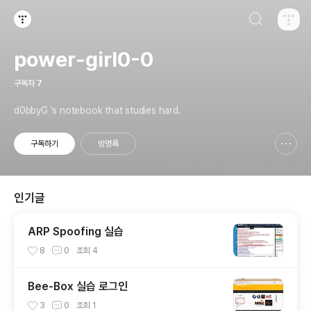
검색하기
티스토리
power-girl0-0
구독자
7
d0bbyG 's notebook that studies hard.
구독하기
방명록
신고하기 레이어
열기
인기글
ARP Spoofing 실습
8
0
조회
4
Bee-Box 실습 로그인
3
0
조회
1