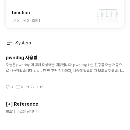
function
0
0
조회
1
System
분류 전체보기
주요 글 목록
pwndbg 사용법
글 내용
오늘은 pwndbg에 대해 작성해볼 예정입니다. pwndbg라는 친구를 오늘 처음으
로 사용해봤습니다 ㅎㅎ... 한 번 후딱 정리하고, 나중에 필요할 때 보도록 하겠습니
다. 1. pwndbg란? elf 디버거로, gdb 기반으로 만들어졌다. 다른 디버거보다 가독
성이 좋은 것으로 유명하다. 2. pwndbg 실행법 gdb 파일명 (1) .gdbinit ① 정의 :
작성시간
0
0
2022. 1. 19.
gdb 명령어 실행될 때, 어떻게 할지 만드는 스크립트. ② 해당 파일을 볼 수 있는 명
령어 : cat ~/.gdbinit ( ※ 해당 파일을 열어봤을 때, source ~~pwndbg이런 식
으로 작성되어있으면, pwndbg를 사용하겠다는 것이다. ) ③ pwndbg 말고, gdb
[+] Reference
사용하고 싶을 때 쓰는 명령어 : rm -f ~/.gdbinit 3...
글 내용
보호되어 있는 글입니다.