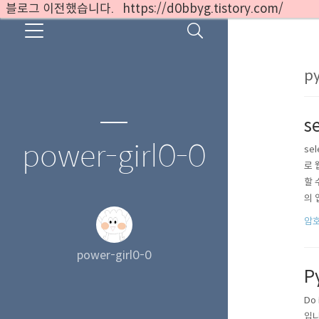
블로그 이전했습니다. https://d0bbyg.tistory.com/
py
s
power-girl0-0
se
로 
할 
의 
이버
암호
th
power-girl0-0
P
Do
입니