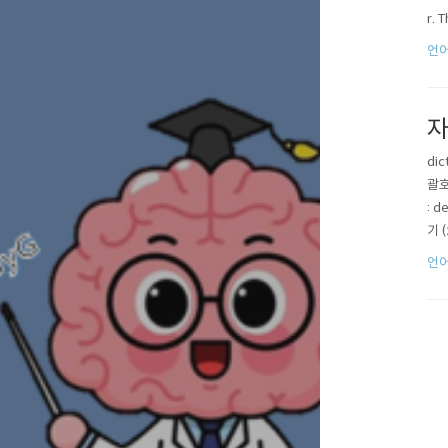
r. 
언어
자
di
괄호
: 
기 
& V
언어