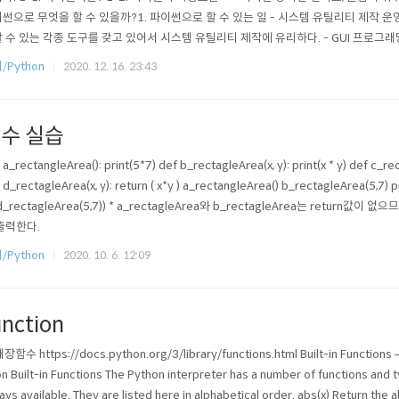
썬으로 무엇을 할 수 있을까?1. 파이썬으로 할 수 있는 일 - 시스템 유틸리티 제작 
 수 있는 각종 도구를 갖고 있어서 시스템 유틸리티 제작에 유리하다. - GUI 프로그래밍 GUI(
e) 프로그래밍이란, 화면에 또다른 윈도우 창을 만들고 프로그램을 동작시킬 수 있는 메
/Python
2020. 12. 16. 23:43
다. 파이썬은 GUI프로그래밍을 위한 도구들이 잘 갖춰져 있다. - C/C++와의 결합..
수 실습
 a_rectangleArea(): print(5*7) def b_rectagleArea(x, y): print(x * y) def c_re
 d_rectagleArea(x, y): return ( x*y ) a_rectangleArea() b_rectagleArea(5,7) p
d_rectagleArea(5,7)) * a_rectagleArea와 b_rectagleArea는 return값이 없
출력한다.
/Python
2020. 10. 6. 12:09
unction
내장함수 https://docs.python.org/3/library/functions.html Built-in Functions
on Built-in Functions The Python interpreter has a number of functions and typ
ays available. They are listed here in alphabetical order. abs(x) Return the