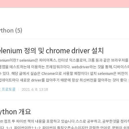
thon (5)
elenium 정의 및 chrome driver 설치
lenium이란? selenium은 파이어폭스, 인터넷 익스플로어, 크롬 등과 같은 브라우저를
웹앱을 테스트하는데 이용하는 프레임워크이다. webdriver라는 것을 통해, 디바이
수 있다. 해당 글에서 실습은 Chrome으로 사용할 예정이다! 설치 selenium은 버전
업데이트마다 새로운 driver를 잡아주기 때문에 항상 최신버전을 깔아주는 것이 좋다 : ) pip 
 일반 파이썬 라이브러리와 달리, 브라우저 별로 selenium webdriver를 다운로드
 프로토콜
2021. 6. 8. 13:18
on 파일과 같은 디렉토리에 위치하도록 한다. ( 다른곳에 둬도 상관은 없..
ython 개요
 it! 점프 투 파이썬 책의 내용을 포함하고 있습니다.스스로 공부하고, 공부한것을 정
다. 1-1. 파이썬이란? 1-2. 파이썬의 특징오픈소스이지만 강력한 언어로, 문법이 쉬워 