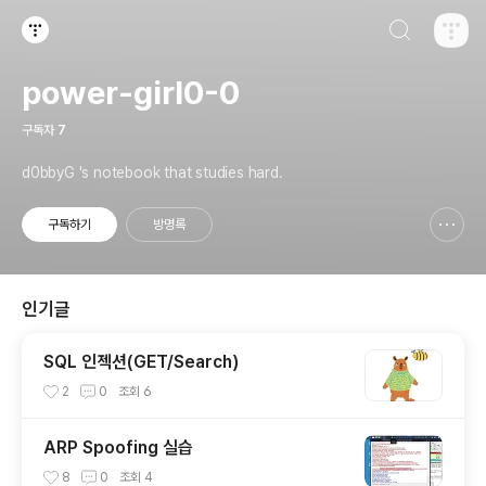
검색하기
티스토리
power-girl0-0
구독자
7
d0bbyG 's notebook that studies hard.
구독하기
방명록
신고하기 레이어
열기
인기글
SQL 인젝션(GET/Search)
2
0
조회
6
ARP Spoofing 실습
8
0
조회
4