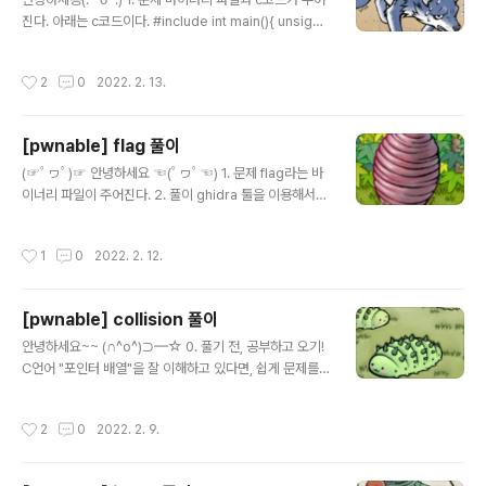
진다. 아래는 c코드이다. #include int main(){ unsigne
d int random; random = rand();// random value! u
nsigned int key=0; scanf("%d", &key); if( (key ^ r
작성시간
2
0
2022. 2. 13.
andom) == 0xdeadbeef ){ printf("Good!\n"); syst
em("/bin/cat flag"); return 0; } printf("Wrong, may
be you should try 2^32 cases.\n"); return 0; } 2.
[pwnable] flag 풀이
풀이 문제 코드를 확인해보면, 랜덤함수인 rand( )를 사용
글 내용
하는데 난수값을 설정하지 않았다. 이는 프로그램이 실행
(☞ﾟヮﾟ)☞ 안녕하세요 ☜(ﾟヮﾟ☜) 1. 문제 flag라는 바
될 때마다 랜..
이너리 파일이 주어진다. 2. 풀이 ghidra 툴을 이용해서
디컴파일해보면, 아래와 같은 문자열을 확인할 수 있다. U
PX로 패킹된 바이너리 파일이라는 의미이다. 따라서, 해당
작성시간
1
0
2022. 2. 12.
바이너리 파일을 언패킹해야한다. 언패킹하니, 파일 사이
즈가 커진 것을 확인할 수 있다. 이제, 언패킹된 바이너리
파일을 ghidra로 열어보자. 해당 파일에는 main함수가
[pwnable] collision 풀이
존재하고, thunk_FUN_00400326함수의 인자값으로 fl
글 내용
ag라는 변수가 들어가 있다. flag라는 전역변수를 확인해
안녕하세요~~ (∩^o^)⊃━☆ 0. 풀기 전, 공부하고 오기!
보면, 아래와 같이 어떤 문자열이 존재한다는 것을 알 수 있
C언어 "포인터 배열"을 잘 이해하고 있다면, 쉽게 문제를
다. 해당 문자열이 다 보이지 않으므로, 복사해서 메모장에
풀 수 있을 것이다. 1. 문제 문제에서 주어진 C언어 코드이
붙여보면 flag값을 확인할 수 있다. 3. flag ..
다. #include #include unsigned long hashcode =
작성시간
2
0
2022. 2. 9.
0x21DD09EC; unsigned long check_password
(const char* p){ int* ip = (int*)p; int i; int res=0; f
or(i=0; i