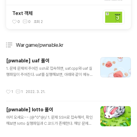
Text 객체
0
0
조회
2
War game/pwnable.kr
분류 전체보기
주요 글 목록
[pwnable] uaf 풀이
글 내용
1. 문제 문제에 주어진 ssh로 접속하면, uaf.cpp와 uaf 실
행파일이 주어진다. uaf를 실행해보면, 아래와 같이 메뉴를
보여주고 입력할 수 있는 커서가 존재한다. 2. 풀기 전, 알
고 가기 ① 힙영역이란? - 메모리를 동적으로 할당하여, 사
작성시간
1
1
2022. 3. 21.
용하는 공간을 의미한다. - 필요에 의해, 메모리를 할당하
고 해제한다. ② heap overflow란? - 할당된 메모리보
다 많은 값을 넣어서, 다른 메모리 주소 값까지 침범하여 발
[pwnable] lotto 풀이
생한다. - 만약, 함수 포인터가 존재하는 부분까지 침범해
글 내용
서 조작한다면, 프로그램의 실행 흐름을 바꿀 수 있는 문제
어서 오세요~~ (@^0^@)/ 1. 문제 SSH로 접속해서, 확인
가 발생한다. ③ UAF(Use After Free) - 힙 영역에서 메
해보면 lotto 실행파일과 C 코드가 존재한다. 해당 문제는
모리 해제 후, 해제한 메모리 영역을 재사용할 때 발생하는
lotto게임 컨셉으로, 사용자가 입력한 값 6개와 랜덤 한 값
취약점이다. 3. C++ 코드 아래는..
6개가 맞을 때 flag를 출력해준다. 2. 코드 #include #in