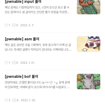
[pwnable] input 풀이
글 내용
해당 문제는 디컴파일하지 않고, c언어 코드만 보고 풀 수
있는 문제이다. 본 글에서는 간단한 풀이 방법을 작성한다.
1. 공격 code 생성전, 알아가기! (1) subprocess 새로운
프로세스를 생성하며, 이를 통해 입출력 파이프에 연결하
작성시간
1
0
2022. 2. 7.
고 반환 코드를 얻을 수 있는 모듈이다. ( 참고 : https://bl
og.naver.com/sagala_soske/221280201722 ) 2.
문제 코드 문제의 c언어 코드이다. #include #include #
[pwnable] asm 풀이
include #include #include int main(int argc, char
글 내용
* argv[], char* envp[]){ printf("Welcome to pwn
해당 글은 공부한 것을 기록해서, 향후 참고하기 위해 쓴 글
able.kr\n"); printf("Let's see if you know..
입니다. 자세한 설명이 적혀있지 않더라도 이해바랍니다.
1. Code 이해하기 전, 알고가기! (1) seccom 정의 리눅
스에서 sandbox기반으로 시스템콜을 허용 및 차단하여,
작성시간
1
0
2022. 1. 21.
공격의 가능성을 막는 리눅스 보안 메커니즘이다. (2) set
vbuf 지정한 스트림을 위한, 버퍼링 형식과 버퍼 크기 제어
를 허용하는 함수이다. ① _IONBF : 버퍼를 사용하지 않는
[pwnable] bof 풀이
다. ② _IOLBF : 행버퍼링으로, 출력할 때 버퍼가 꽉 차거
글 내용
나 개행문자가 입력되면 문자가 출력된다. (3) mmap 메
안녕하세요. 간결한 풀이입니다. (๑•̀ㅂ•́)و✧ 1. 문제 문제
모리 내용을 파일이나 디바이스에 대응(mapping)하기 위
에 접속하면, 아래와 같이 코드와 바이너리를 다운로드 할
해서 사용하는 시스템 콜이다. 프로세스의 가상 메모리 주
수 있는 링크가 주어진다. 코드는 아래와 같다. #include
소 공간에 파일을 매핑한 뒤, 가상 메모리 주소에..
#include #include void func(int key){ char overfl
작성시간
2
0
2022. 1. 20.
owme[32]; printf("overflow me : "); gets(overflo