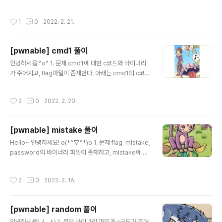
ry.com/559?category=777937 ) 2. 추출된 ..
리가 존재한다. cmd2의 c코드는 아래와 같다. #include
#include int filter(char* cmd){ int r=0; r += strstr
작성시간
1
0
2022. 2. 21.
(cmd, "=")!=0; r += strstr(cmd, "PATH")!=0; r +=
strstr(cmd, "export")!=0; r += strstr(cmd, "/")!=0;
r += strstr(cmd, "`")!=0; r += strstr(cmd, "flag")!=
[pwnable] cmd1 풀이
0; return r; } extern char** environ; void delete_
글 내용
env(){ char** p; for(p=environ..
안녕하세욥 ^o^ 1. 문제 cmd1에 대한 c코드와 바이너리
가 주어지고, flag파일이 존재한다. 아래는 cmd1의 c코드
이다. #include #include int filter(char* cmd){ int r
=0; r += strstr(cmd, "flag")!=0; r += strstr(cmd,
작성시간
2
0
2022. 2. 20.
"sh")!=0; r += strstr(cmd, "tmp")!=0; return r; } int
main(int argc, char* argv[], char** envp){ puten
v("PATH=/thankyouverymuch"); if(filter(argv[1]))
[pwnable] mistake 풀이
return 0; system( argv[1] ); return 0; } 2. 풀이 코드
글 내용
를 확인해보면, 아래와 같은 조건을 확인할 수 있다...
Hello~ 안녕하세요! o(*°▽°*)o 1. 문제 flag, mistake,
password의 바이너라 파일이 존재하고, mistake에 대
한 c코드가 주어진다. #include #include #define PW
_LEN 10 #define XORKEY 1 void xor(char* s, int l
작성시간
2
0
2022. 2. 16.
en){ int i; for(i=0; i 0)){ printf("read error\n"); clos
e(fd); return 0; } char pw_buf2[PW_LEN+1]; printf
("input password : "); scanf("%10s", pw_buf2); //
[pwnable] random 풀이
xor your input xor(pw_buf2, 10); if(!strncmp(pw_
글 내용
buf, pw_buf2, PW_LEN)){ pr..
안녕하세용(. ❛ ᴗ ❛.) 1. 문제 바이너리 파일과 c코드가 주어