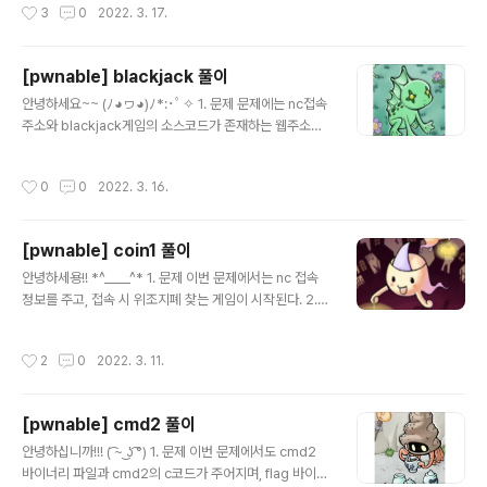
작성시간
3
0
2022. 3. 17.
clude #include #include unsigned char submit
[6]; void play(){ int i; printf("Submit your 6 lotto b
ytes : "); fflush(stdout); int r; r = read(0, submit,
[pwnable] blackjack 풀이
6); printf("Lotto Start!\n"); //sleep(1); // generate l
글 내용
otto numbers int fd = open("/dev/urandom", ..
안녕하세요~~ (ﾉ◕ヮ◕)ﾉ*:･ﾟ✧ 1. 문제 문제에는 nc접속
주소와 blackjack게임의 소스코드가 존재하는 웹주소가
주어진다. ( https://cboard.cprogramming.com/c-
programming/114023-simple-blackjack-progra
작성시간
0
0
2022. 3. 16.
m.html ) 또한 문제 지문에서 백만 달러가 되면, flag를 얻
을 수 있는 것을 확인할 수 있다. 2. 코드 분석 코드 중 play
함수를 중점으로 살펴봐야 한다. 함수 이름 그대로, 게임 실
[pwnable] coin1 풀이
행에 중점이 되는 함수가 play함수이다. void play() //Pl
글 내용
ays game { int p=0; // holds value of player_total
안녕하세용!! *^____^* 1. 문제 이번 문제에서는 nc 접속
int i=1; // counter for asking user to hold ..
정보를 주고, 접속 시 위조지폐 찾는 게임이 시작된다. 2.
풀이 위 문제를 봤을 때, 조건은 아래와 같다. 1. 가짜 동전
을 100번 찾아야함. 2. N이 동전개수이고, c가 시도 횟수
작성시간
2
0
2022. 3. 11.
를 의미함. 3. 위조지폐 맞출 때마다, n과 c는 새로운 값을
갖고 있음. 4. input으로 인덱스를 순서대로 넣었을 시, 무
게의 합산으로 output됨. 5. 인덱스 0부터 시작임. 6. 위
[pwnable] cmd2 풀이
조지폐의 무게만 9값을 가지고 있음. 7. 시간제한이 존재
글 내용
함. 즉, 해결방안은 아래와 같다. 1. 이진탐색을 이용해서,
안녕하십니까!!! ( ͡~ ͜ʖ ͡°) 1. 문제 이번 문제에서도 cmd2
시간을 절약한다. ( 참고 : https://power-girl0-0.tisto
바이너리 파일과 cmd2의 c코드가 주어지며, flag 바이너