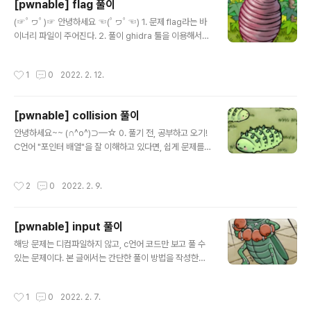
[pwnable] flag 풀이
풀이 문제 코드를 확인해보면, 랜덤함수인 rand( )를 사용
글 내용
하는데 난수값을 설정하지 않았다. 이는 프로그램이 실행
(☞ﾟヮﾟ)☞ 안녕하세요 ☜(ﾟヮﾟ☜) 1. 문제 flag라는 바
될 때마다 랜..
이너리 파일이 주어진다. 2. 풀이 ghidra 툴을 이용해서
디컴파일해보면, 아래와 같은 문자열을 확인할 수 있다. U
PX로 패킹된 바이너리 파일이라는 의미이다. 따라서, 해당
작성시간
1
0
2022. 2. 12.
바이너리 파일을 언패킹해야한다. 언패킹하니, 파일 사이
즈가 커진 것을 확인할 수 있다. 이제, 언패킹된 바이너리
파일을 ghidra로 열어보자. 해당 파일에는 main함수가
[pwnable] collision 풀이
존재하고, thunk_FUN_00400326함수의 인자값으로 fl
글 내용
ag라는 변수가 들어가 있다. flag라는 전역변수를 확인해
안녕하세요~~ (∩^o^)⊃━☆ 0. 풀기 전, 공부하고 오기!
보면, 아래와 같이 어떤 문자열이 존재한다는 것을 알 수 있
C언어 "포인터 배열"을 잘 이해하고 있다면, 쉽게 문제를
다. 해당 문자열이 다 보이지 않으므로, 복사해서 메모장에
풀 수 있을 것이다. 1. 문제 문제에서 주어진 C언어 코드이
붙여보면 flag값을 확인할 수 있다. 3. flag ..
다. #include #include unsigned long hashcode =
작성시간
2
0
2022. 2. 9.
0x21DD09EC; unsigned long check_password
(const char* p){ int* ip = (int*)p; int i; int res=0; f
or(i=0; i
[pwnable] input 풀이
글 내용
해당 문제는 디컴파일하지 않고, c언어 코드만 보고 풀 수
있는 문제이다. 본 글에서는 간단한 풀이 방법을 작성한다.
1. 공격 code 생성전, 알아가기! (1) subprocess 새로운
프로세스를 생성하며, 이를 통해 입출력 파이프에 연결하
작성시간
1
0
2022. 2. 7.
고 반환 코드를 얻을 수 있는 모듈이다. ( 참고 : https://bl