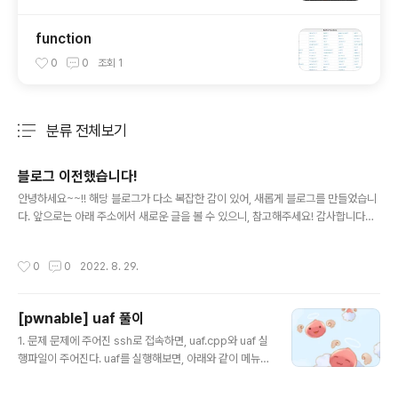
function
0
0
조회
1
분류 전체보기
주요 글 목록
블로그 이전했습니다!
글 내용
안녕하세요~~!! 해당 블로그가 다소 복잡한 감이 있어, 새롭게 블로그를 만들었습니
다. 앞으로는 아래 주소에서 새로운 글을 볼 수 있으니, 참고해주세요! 감사합니다
(●'◡'●) https://d0bbyg.tistory.com/ d0bbyG d0bbyg.tistory.com
작성시간
0
0
2022. 8. 29.
[pwnable] uaf 풀이
글 내용
1. 문제 문제에 주어진 ssh로 접속하면, uaf.cpp와 uaf 실
행파일이 주어진다. uaf를 실행해보면, 아래와 같이 메뉴를
보여주고 입력할 수 있는 커서가 존재한다. 2. 풀기 전, 알
고 가기 ① 힙영역이란? - 메모리를 동적으로 할당하여, 사