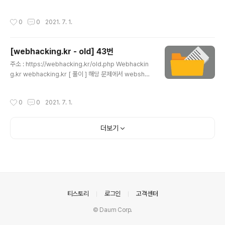
하는 개념 ⇨ 0 : 표준입력 ⇨ 1 : 표준출력 ⇨ 2 : 표준에
이라는 이름을 넣으려하니, 글자수가 5개로 제한되어있다.
러 따라서, 0x..
소스코드를 살펴보자. 주석처리를 살펴보면, ls명령어를 해
작성시간
0
0
2021. 7. 1.
야한다고 써있다. system('ls'); 명령어를 실행시키면 될
듯 하다. 근데 소스코드를 잘보면, hello에 대한 문구를 출
력해주는 코드를 system()함수를 사용하고 있다. 이를 이
[webhacking.kr - old] 43번
용해서, ls명령어를 실행해주면 될 듯하다. 먼저, {$id}값
글 내용
이 끝났다는 '(싱클쿼터)후에 ;(세미콜론)을 사용해서 ech
주소 : https://webhacking.kr/old.php Webhackin
o명령어를 끝내고 ls를 입력해준다. 여기서 본 글 작성자는
g.kr webhacking.kr [ 풀이 ] 해당 문제에서 webshell
사실 조금 헤맸당 ㅎ_ㅎ 마지막에 남아도는 '(싱글쿼터)를
문제라고 말해주고 있다. 일단 webshell.php 파일을 만
처리하지 못했..
들어주자. 본 글 작성자는 아래와 같이 read_file함수를
작성시간
0
0
2021. 7. 1.
사용해서 파일을 읽어오도록 web_shell.php이라는 파
일을 만들었다. 그래서 webshell.php 파일을 업로드 해
보았는데, 아래와 같이 wrong type이라고 출력된다 ㅠ_
더보기
ㅠ type이 잘못되었다고 출력되는 것을 보아, type만 우
회해주면 되나?라는 생각에 burp suite툴을 이용해보았
다. content-type을 이미지타입으로 변경시키고 전송해
보았다. 오! 이번에는 성공적으로 업로드 되었다. 출력된 업
로드파일을 ..
의안내
티스토리
로그인
고객센터
© Daum Corp.