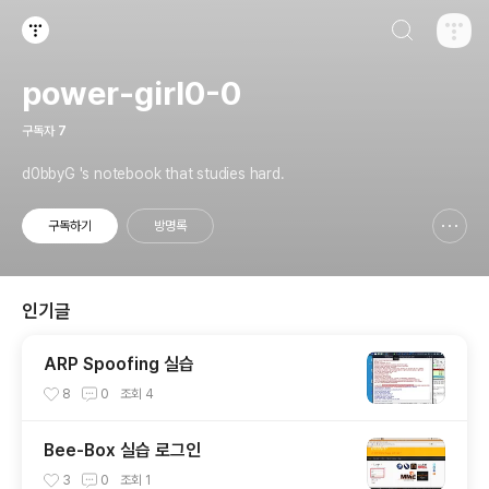
검색하기
티스토리
power-girl0-0
구독자
7
d0bbyG 's notebook that studies hard.
구독하기
방명록
신고하기 레이어
열기
인기글
ARP Spoofing 실습
8
0
조회
4
Bee-Box 실습 로그인
3
0
조회
1