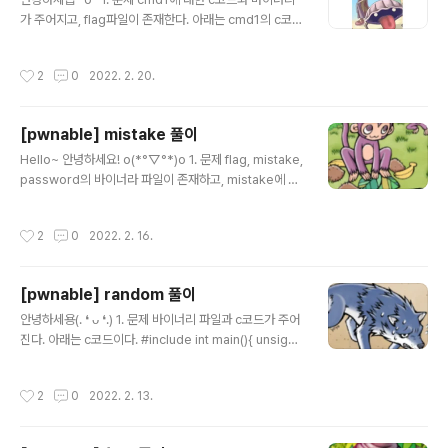
가 주어지고, flag파일이 존재한다. 아래는 cmd1의 c코드
이다. #include #include int filter(char* cmd){ int r
=0; r += strstr(cmd, "flag")!=0; r += strstr(cmd,
작성시간
2
0
2022. 2. 20.
"sh")!=0; r += strstr(cmd, "tmp")!=0; return r; } int
main(int argc, char* argv[], char** envp){ puten
v("PATH=/thankyouverymuch"); if(filter(argv[1]))
[pwnable] mistake 풀이
return 0; system( argv[1] ); return 0; } 2. 풀이 코드
글 내용
를 확인해보면, 아래와 같은 조건을 확인할 수 있다...
Hello~ 안녕하세요! o(*°▽°*)o 1. 문제 flag, mistake,
password의 바이너라 파일이 존재하고, mistake에 대
한 c코드가 주어진다. #include #include #define PW
_LEN 10 #define XORKEY 1 void xor(char* s, int l
작성시간
2
0
2022. 2. 16.
en){ int i; for(i=0; i 0)){ printf("read error\n"); clos
e(fd); return 0; } char pw_buf2[PW_LEN+1]; printf
("input password : "); scanf("%10s", pw_buf2); //
[pwnable] random 풀이
xor your input xor(pw_buf2, 10); if(!strncmp(pw_
글 내용
buf, pw_buf2, PW_LEN)){ pr..
안녕하세용(. ❛ ᴗ ❛.) 1. 문제 바이너리 파일과 c코드가 주어
진다. 아래는 c코드이다. #include int main(){ unsigne
d int random; random = rand();// random value! u
nsigned int key=0; scanf("%d", &key); if( (key ^ r
작성시간
2
0
2022. 2. 13.
andom) == 0xdeadbeef ){ printf("Good!\n"); syst
em("/bin/cat flag"); return 0; } printf("Wrong, may
be you should try 2^32 cases.\n"); return 0; } 2.