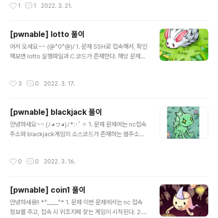
작성시간
1
1
2022. 3. 21.
용하는 공간을 의미한다. - 필요에 의해, 메모리를 할당하
고 해제한다. ② heap overflow란? - 할당된 메모리보
다 많은 값을 넣어서, 다른 메모리 주소 값까지 침범하여 발
[pwnable] lotto 풀이
생한다. - 만약, 함수 포인터가 존재하는 부분까지 침범해
글 내용
서 조작한다면, 프로그램의 실행 흐름을 바꿀 수 있는 문제
어서 오세요~~ (@^0^@)/ 1. 문제 SSH로 접속해서, 확인
가 발생한다. ③ UAF(Use After Free) - 힙 영역에서 메
해보면 lotto 실행파일과 C 코드가 존재한다. 해당 문제는
모리 해제 후, 해제한 메모리 영역을 재사용할 때 발생하는
lotto게임 컨셉으로, 사용자가 입력한 값 6개와 랜덤 한 값
취약점이다. 3. C++ 코드 아래는..
6개가 맞을 때 flag를 출력해준다. 2. 코드 #include #in
작성시간
3
0
2022. 3. 17.
clude #include #include unsigned char submit
[6]; void play(){ int i; printf("Submit your 6 lotto b
ytes : "); fflush(stdout); int r; r = read(0, submit,
[pwnable] blackjack 풀이
6); printf("Lotto Start!\n"); //sleep(1); // generate l
글 내용
otto numbers int fd = open("/dev/urandom", ..
안녕하세요~~ (ﾉ◕ヮ◕)ﾉ*:･ﾟ✧ 1. 문제 문제에는 nc접속
주소와 blackjack게임의 소스코드가 존재하는 웹주소가
주어진다. ( https://cboard.cprogramming.com/c-
programming/114023-simple-blackjack-progra
작성시간
0
0
2022. 3. 16.
m.html ) 또한 문제 지문에서 백만 달러가 되면, flag를 얻
을 수 있는 것을 확인할 수 있다. 2. 코드 분석 코드 중 play
함수를 중점으로 살펴봐야 한다. 함수 이름 그대로, 게임 실
[pwnable] coin1 풀이
행에 중점이 되는 함수가 play함수이다. void play() //Pl
글 내용
ays game { int p=0; // holds value of player_total
안녕하세용!! *^____^* 1. 문제 이번 문제에서는 nc 접속
int i=1; // counter for asking user to hold ..
정보를 주고, 접속 시 위조지폐 찾는 게임이 시작된다. 2.