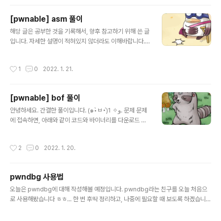
og.naver.com/sagala_soske/221280201722 ) 2.
문제 코드 문제의 c언어 코드이다. #include #include #
[pwnable] asm 풀이
include #include #include int main(int argc, char
글 내용
* argv[], char* envp[]){ printf("Welcome to pwn
해당 글은 공부한 것을 기록해서, 향후 참고하기 위해 쓴 글
able.kr\n"); printf("Let's see if you know..
입니다. 자세한 설명이 적혀있지 않더라도 이해바랍니다.
1. Code 이해하기 전, 알고가기! (1) seccom 정의 리눅
스에서 sandbox기반으로 시스템콜을 허용 및 차단하여,
작성시간
1
0
2022. 1. 21.
공격의 가능성을 막는 리눅스 보안 메커니즘이다. (2) set
vbuf 지정한 스트림을 위한, 버퍼링 형식과 버퍼 크기 제어
를 허용하는 함수이다. ① _IONBF : 버퍼를 사용하지 않는
[pwnable] bof 풀이
다. ② _IOLBF : 행버퍼링으로, 출력할 때 버퍼가 꽉 차거
글 내용
나 개행문자가 입력되면 문자가 출력된다. (3) mmap 메
안녕하세요. 간결한 풀이입니다. (๑•̀ㅂ•́)و✧ 1. 문제 문제
모리 내용을 파일이나 디바이스에 대응(mapping)하기 위
에 접속하면, 아래와 같이 코드와 바이너리를 다운로드 할
해서 사용하는 시스템 콜이다. 프로세스의 가상 메모리 주
수 있는 링크가 주어진다. 코드는 아래와 같다. #include
소 공간에 파일을 매핑한 뒤, 가상 메모리 주소에..
#include #include void func(int key){ char overfl
작성시간
2
0
2022. 1. 20.
owme[32]; printf("overflow me : "); gets(overflo
wme); // smash me! if(key == 0xcafebabe){ syst
em("/bin/sh"); } else{ printf("Nah..\n"); } } int main
pwndbg 사용법
(int argc, char* argv[]){ func(0xdeadbeef); retur
글 내용
n 0; } 2. 풀이 func함수 코드를 살펴보면, key값이 0xca
오늘은 pwndbg에 대해 작성해볼 예정입니다. pwndbg라는 친구를 오늘 처음으
febabe일..
로 사용해봤습니다 ㅎㅎ... 한 번 후딱 정리하고, 나중에 필요할 때 보도록 하겠습니
다. 1. pwndbg란? elf 디버거로, gdb 기반으로 만들어졌다. 다른 디버거보다 가독
성이 좋은 것으로 유명하다. 2. pwndbg 실행법 gdb 파일명 (1) .gdbinit ① 정의 :