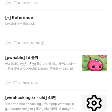
작성시간
0
0
2022. 1. 19.
gdb 명령어 실행될 때, 어떻게 할지 만드는 스크립트. ② 해당 파일을 볼 수 있는 명
령어 : cat ~/.gdbinit ( ※ 해당 파일을 열어봤을 때, source ~~pwndbg이런 식
으로 작성되어있으면, pwndbg를 사용하겠다는 것이다. ) ③ pwndbg 말고, gdb
[+] Reference
사용하고 싶을 때 쓰는 명령어 : rm -f ~/.gdbinit 3...
글 내용
보호되어 있는 글입니다.
작성시간
0
0
2021. 12. 28.
[pwnable] fd 풀이
글 내용
안녕하세요! ლ(╹◡╹ლ) 풀이 간단히 적고 가겠습니다~~
1. 문제 문제에 주어진대로 접속하면, 존재하는 3개의 파일
을 확인할 수 있다. fd.c파일을 열어 c언어 코드를 확인할
수 있다. 2. 풀이 c코드를 분석해보면, 아래와 같은 조건을
작성시간
2
0
2021. 12. 27.
확인할 수 있다. 1. 입력받은 인자값에서 0x1234 뺀 값을
read함수의 fd 위치에 넣어준다. 2. read함수를 통해, 입
력받은 값이 LETMEWIN이라는 문자일 경우, flag를 획득
[webhacking.kr - old] 44번
한다. 즉, fd의 값을 0으로 만들어서, read함수가 표준입
글 내용
력 역할을 수행하도록 만들면 된다. ※ fd (file descripto
주소 : https://webhacking.kr/old.php Webhackin
r) : 리눅스나 유닉스에서 프로세스가 파일을 다룰 때 사용
g.kr webhacking.kr [ 풀이 ] 해당 입력값에 dohyeon